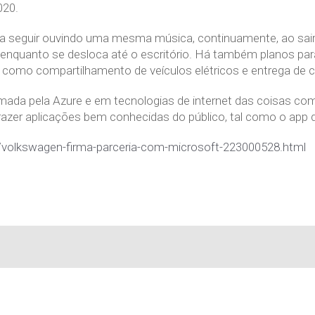
020.
sa seguir ouvindo uma mesma música, continuamente, ao sair 
o enquanto se desloca até o escritório. Há também planos pa
como compartilhamento de veículos elétricos e entrega de 
da pela Azure e em tecnologias de internet das coisas com
azer aplicações bem conhecidas do público, tal como o app
m/volkswagen-firma-parceria-com-microsoft-223000528.html